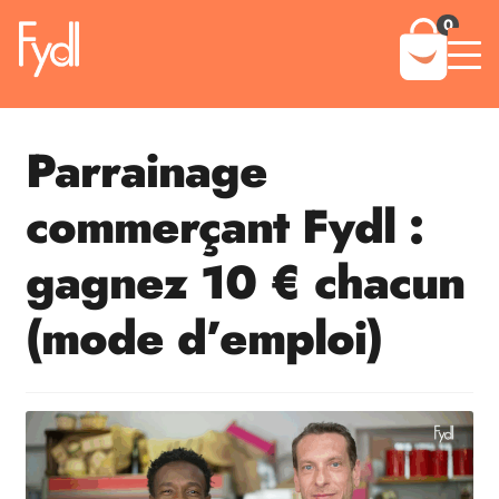
0
Skip
Skip
to
to
navigation
content
Expand 
Solution
Parrainage
Expand 
Boutique
commerçant Fydl :
Blog
gagnez 10 € chacun
Contact
(mode d’emploi)