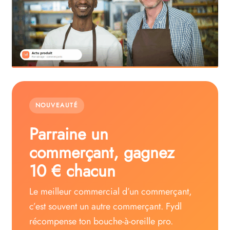
NOUVEAUTÉ
Parraine un
commerçant, gagnez
10 € chacun
Le meilleur commercial d’un commerçant,
c’est souvent un autre commerçant. Fydl
récompense ton bouche-à-oreille pro.