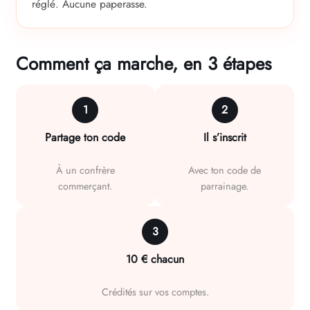
réglé. Aucune paperasse.
Comment ça marche, en 3 étapes
1
2
Partage ton code
Il s’inscrit
À un confrère
Avec ton code de
commerçant.
parrainage.
3
10 € chacun
Crédités sur vos comptes.