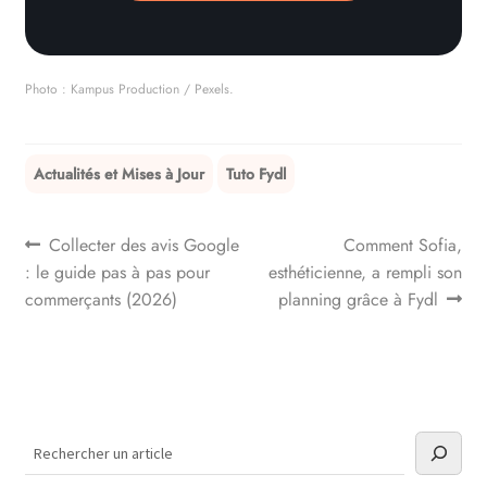
Photo : Kampus Production / Pexels.
Actualités et Mises à Jour
Tuto Fydl
Navigation
Previous
Next
Collecter des avis Google
Comment Sofia,
post:
post:
: le guide pas à pas pour
esthéticienne, a rempli son
de
commerçants (2026)
planning grâce à Fydl
l’article
Rechercher